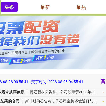
头条
最新
最热
国家最认可的配资平台
中国十大正规炒股平台
配
富
6-08-06 09:55:42
| 美东时间:
2026-08-06 04:55:42
披露未披露信息
博迁新材公告称，公司股票于2026年8月4日、8月5日、8月6日连续三个交易日收盘价格涨幅偏离值累计超20%，属异常波动。经自查，公司生产经营正常，基本面未变，控股股东、实控人不存在应披露未披露重大信息。公司已完成H股发行上市备案申请，但仍需相关部门批准，存在不确定性。截至8月5日，公司滚动市盈率169.75，高于行业水平。提醒投资者注意风险。
框架采购合同
新叶股份公告称，子公司宝莫环境近日与中国石化国际事业有限公司签署《化工产品框架采购合同协议书》，有效期至2027年8月20日。近三年，宝莫环境持续向中石化下属各油田供应驱油用聚丙烯酰胺Ⅱ型颗粒产品。因供货份额分配规则未确定、实际供货量有浮动空间等，现阶段无法预估合同对财务和经营的影响，最终供货量以招标人实际下达订单为准。