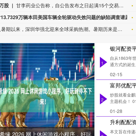
万股
甘李药业公告称，自公告发布之日起满15个交易日后的3个月内（即2026年8月31日至11月30日），董事及高级管理人员陈伟、宋维强等7人拟通过集中竞价交易方式，各自减持不超120,000股，合计不超840,000股，即不超本人持有公司股份的23.077%，不超公司总股本的0.02%，减持原因为偿还个人债务。本次减持计划实施存在不确定性。
美国国家公路交通安全管理局：结束针对13.7329万辆本田美国车辆全轮驱动失效问题的缺陷调查请愿程序。
进入暑期以来，深圳华强北迎来全球采购热潮。暑期历来是华强北外贸旺季，而今年AI硬件销售格外火热，几乎每个柜台前都有外籍面孔在询价、试戴、打包。华强北街道数据显示，今年以来华强北日均有近8000名外籍客商前来采购。截至2026年7月，华强北AI产品占商圈内电子产品的比重由2025年的41%大幅跃升至61%。2026年1-7月，华强北AI产品全品类销售额同比增长55%以上，其中AI眼镜销量激增100%，无人机、机器人销量增长60%至70%。（央视网）
自从1863
1
通方式的诞生
02-15
富邦优配
炒股就看金麒
2
主题机会！ 0
01-28
本文旨在传递
希缘 2026 网上休闲游戏小程序，好玩