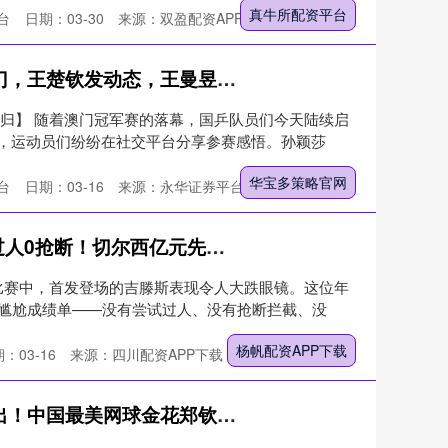
真牛所配资平台
台
日期：03-30
来源：双盈配资APP下载
华宝多策略官网 国乒离开澳门，王楚钦发动态，王曼昱给陈熠分糖，莎莎邱导一起
而归】 随着澳门冠军赛的落幕，国乒队员们今天陆续启
，运动员们纷纷在社交平台分享参赛感悟。孙颖莎
华宝多策略官网
台
日期：03-16
来源：永华证券平台
扬帆配资APP下载 56分钟0过人0抢断！切尔西亿元先生，踢得像个业余球员
比赛中，首发登场的吉滕斯表现令人大跌眼镜。这位年
的尴尬成绩单——没有尝试过人、没有抢断拦截、没
杨帆配资APP下载
：03-16
来源：四川配资APP下载
千汇网配资官网 四冠女王复出！中国最美网球金花郑钦文冲金遇劲敌