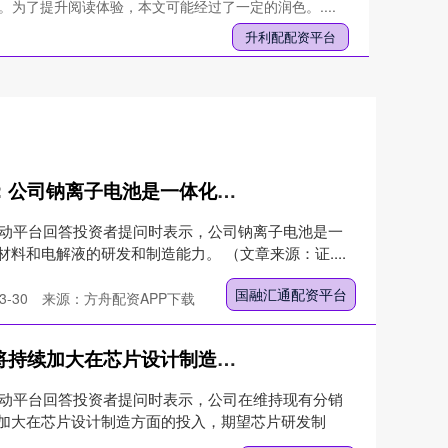
。为了提升阅读体验，本文可能经过了一定的润色。....
升利配配资平台
国融汇通配资平台 传艺科技：公司钠离子电池是一体化运行，即同步发展电芯、正负极材料和电解液的研发和制造能力
互动平台回答投资者提问时表示，公司钠离子电池是一
料和电解液的研发和制造能力。 （文章来源：证....
国融汇通配资平台
-30
来源：方舟配资APP下载
真牛所配资平台 英唐智控：将持续加大在芯片设计制造方面的投入，期望芯片研发制造业务在公司整体业务中的占比能显著提升
互动平台回答投资者提问时表示，公司在维持现有分销
加大在芯片设计制造方面的投入，期望芯片研发制