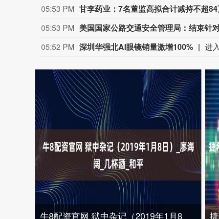
05:53 PM
甘李药业：7名董监高拟合计减持不超84
05:53 PM
05:52 PM
深圳华强北AI眼镜销量激增100%
牛8配资官网 狱中杂记（2019年1月8
捷