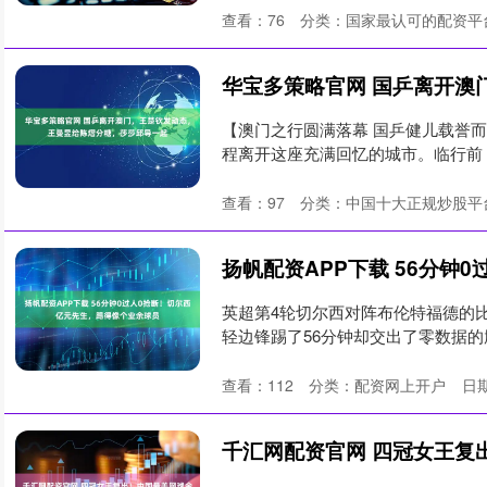
查看：
76
分类：
国家最认可的配资平
【澳门之行圆满落幕 国乒健儿载誉
程离开这座充满回忆的城市。临行前
（....
查看：
97
分类：
中国十大正规炒股平
英超第4轮切尔西对阵布伦特福德的
轻边锋踢了56分钟却交出了零数据
有....
查看：
112
分类：
配资网上开户
日期