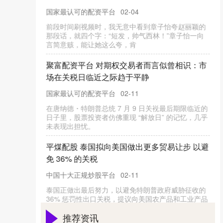
本站消息，7月17日国力转债收盘上涨1.71%，报
128.97元/张，成交额3072.33万元，转股溢价率
33.86%。
无锡配资官网 华夏银行：200亿元绿色金融债
券（第一期）发行完毕
国家最认可的配资平台
02-19
7月25日，华夏银行发布公告称，经中国人民银行
《准予行政许可决定书》（银许准予决字〔2025〕第
5号）批准，该行在全国银
钱来网配资APP下载 “遇天津·见未来”民企沙龙
在津举行
富兴配资
02-06
转自：中国发展网 中国发展网讯 李揽月 记者朱波报
道 民企百家同聚首，津门六月共商谈。6月25日下
午，一场别开生面的“遇
推荐资讯