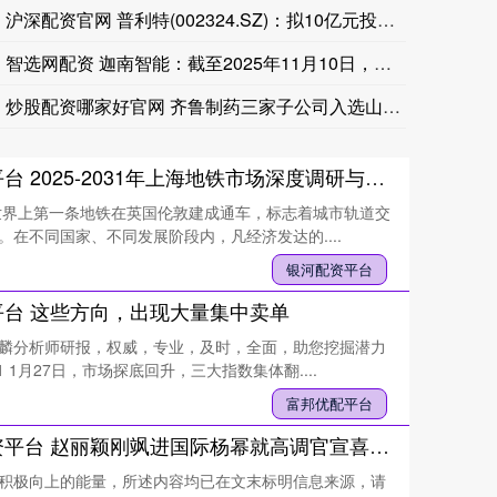
沪深配资官网 普利特(002324.SZ)：拟10亿元投建塑
美国国家公路交通安全管理局：结束针对13.7329万辆本田美
智选网配资 迦南智能：截至2025年11月10日，公司股东人
炒股配资哪家好官网 齐鲁制药三家子公司入选山东省先进级智能工
银河配资平台 2025-2031年上海地铁市场深度调研与市场运营趋势报告_建设_分析_中国
年世界上第一条地铁在英国伦敦建成通车，标志着城市轨道交
。在不同国家、不同发展阶段内，凡经济发达的....
银河配资平台
平台 这些方向，出现大量集中卖单
麟分析师研报，权威，专业，及时，全面，助您挖掘潜力
1 1月27日，市场探底回升，三大指数集体翻....
富邦优配平台
升利配配资平台 赵丽颖刚飒进国际杨幂就高调官宣喜讯，她俩在力争上游暗暗较劲吗_非遗_古装_明星
积极向上的能量，所述内容均已在文末标明信息来源，请