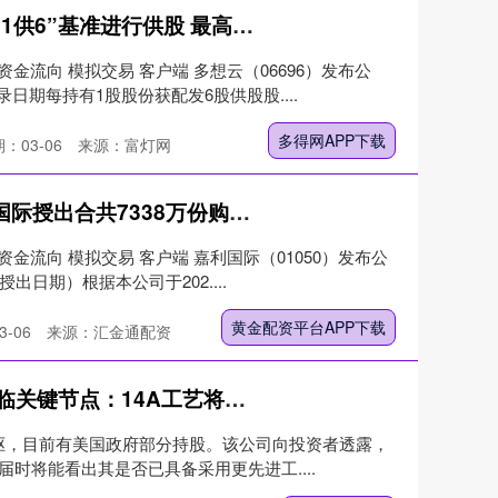
多得网APP下载 多想云拟按“1供6”基准进行供股 最高净筹约2.728亿港元
资金流向 模拟交易 客户端 多想云（06696）发布公
期每持有1股股份获配发6股供股股....
多得网APP下载
：03-06
来源：富灯网
黄金配资平台APP下载 嘉利国际授出合共7338万份购股权
资金流向 模拟交易 客户端 嘉利国际（01050）发布公
出日期）根据本公司于202....
黄金配资平台APP下载
-06
来源：汇金通配资
星火配资平台 英特尔2026年临关键节点：14A工艺将至，政府输血难解“客户荒”
的先驱，目前有美国政府部分持股。该公司向投资者透露，
届时将能看出其是否已具备采用更先进工....