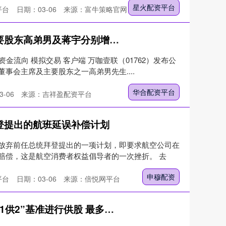
星火配资平台
平台
日期：03-06
来源：富牛策略官网
华合配资平台 万咖壹联获主要股东高弟男及蒋宇分别增持30万股
资金流向 模拟交易 客户端 万咖壹联（01762）发布公
事会主席及主要股东之一高弟男先生....
华合配资平台
-06
来源：吉祥盈配资平台
登提出的航班延误补偿计划
放弃前任总统拜登提出的一项计划，即要求航空公司在
赔偿，这是航空消费者权益倡导者的一次挫折。 去
申穆配资
平台
日期：03-06
来源：倍悦网平台
掘金配资平台 艾硕控股拟按“1供2”基准进行供股 最多净筹约1640万港元