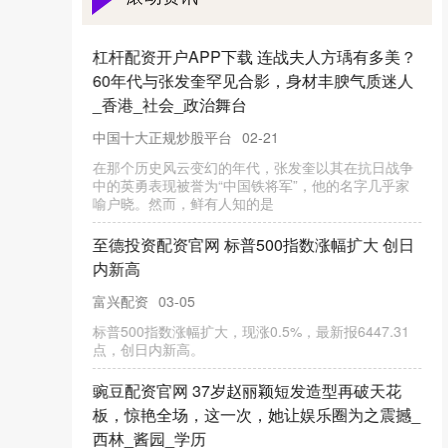
新疆证券平台 邦达亚洲:美联储释放鹰派信号
黄金承压收跌
配资网上开户
02-04
6月19日，美国政府周三发布的数据显示，5月新屋开
工年化总数环比大幅下降9.8%至125.6万套，为2020
年6月以来的
国联配资网平台 重启嘴哥谈判，湖人再获B计
划！美媒送3换1交易方案：首轮换奇兵
富兴配资
03-16
湖人队重启维金斯交易谈判，同时制定备选方案 据
NBA记者埃文-斯迪瑞透露，湖人队近期重新开启了与
热火队关于安德鲁·维金斯
个人股票配资APP下载 7月17日国力转债上涨
1.71%，转股溢价率33.86%
配资网上开户
02-15