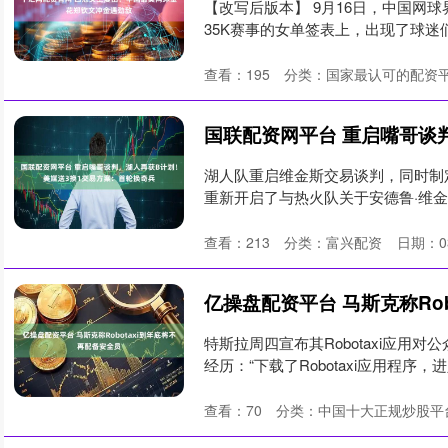
【改写后版本】 9月16日，中国网
35K赛事的女单签表上，出现了球迷们
查看：
195
分类：
国家最认可的配资
湖人队重启维金斯交易谈判，同时制定
重新开启了与热火队关于安德鲁·维金
查看：
213
分类：
富兴配资
日期：03
特斯拉周四宣布其Robotaxi应用对公
经历：“下载了Robotaxi应用程序，
查看：
70
分类：
中国十大正规炒股平