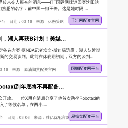
球界传来令人振奋的消息——ITF国际网球巡回赛沈阳站
熟悉的名字：前中国一姐王蔷。这是她时隔....
千汇网配资官网
平台
日期：03-16
来源：亿融策略
国联配资网平台 重启嘴哥谈判，湖人再获B计划！美媒送3换1交易方案：首轮换奇兵
备选方案 据NBA记者埃文-斯迪瑞透露，湖人队近期
斯的交易谈判。此前在休赛期初期，双方的谈判....
国联配资网平台
-16
来源：原油期货配资官网
亿操盘配资平台 马斯克称Robotaxi到年底将不再配备安全员
众开放。 一位X用户随后分享了他首次乘坐Robotaxi的
进入了等候名单，在两小....
易操盘配资平台
台
日期：03-06
来源：胜亿优配官网